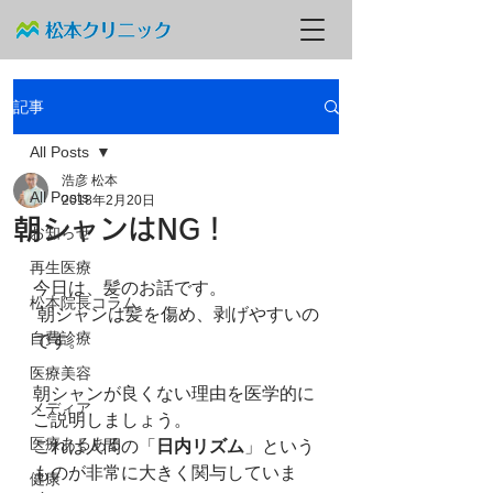
記事
All Posts
浩彦 松本
All Posts
2018年2月20日
朝シャンはNG！
お知らせ
再生医療
今日は、髪のお話です。
松本院長コラム
 朝シャンは髪を傷め、剥げやすいの
自費診療
です。
医療美容
朝シャンが良くない理由を医学的に
メディア
ご説明しましょう。
医療あるある
これは人間の「
日内リズム
」という
ものが非常に大きく関与していま
健康