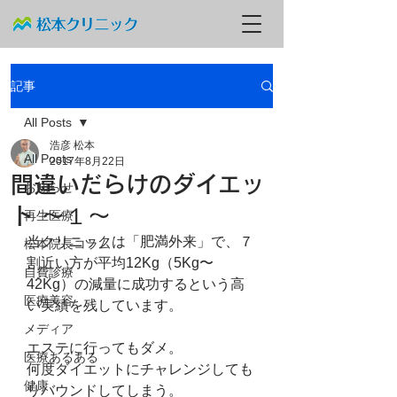
記事
All Posts
浩彦 松本
All Posts
2017年8月22日
間違いだらけのダイエッ
お知らせ
ト 〜１〜
再生医療
当クリニックは「肥満外来」で、７
松本院長コラム
割近い方が平均12Kg（5Kg〜
自費診療
42Kg）の減量に成功するという高
医療美容
い実績を残しています。
メディア
エステに行ってもダメ。
医療あるある
何度ダイエットにチャレンジしても
健康
リバウンドしてしまう。