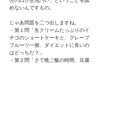
分の口が意地汚い」ということを認
めないんですもの。
じゃあ問題を二つ出しますね。
・第１問「生クリームたっぷりのイ
チゴのショートケーキと、グレープ
フルーツ一個、ダイエットに良いの
はどっちだ？」
・第２問「さて晩ご飯の時間、豆腐
二丁の冷や奴と、脂ギトギトのサー
ロイン・ステーキ200g、ダイエット
に良いのはどっちだ？」
正解は次回に…。
松本院長コラム
自費診療