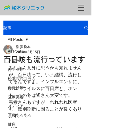
記事
All Posts
浩彦 松本
All Posts
2013年2月15日
百日咳も流行っています
お知らせ
みなさん意外に思うかも知れません
再生医療
が、百日咳って、いま結構、流行し
松本院長コラム
てるんですよ。インフルエンザに、
自費診療
ノロ・ウイルスに百日席と、ホン
ト、この冬は皆さん大変です。
医療美容
患者さんもですが、われわれ医者
メディア
も、鑑別診断に困ることが良くあり
医療あるある
ます。
健康