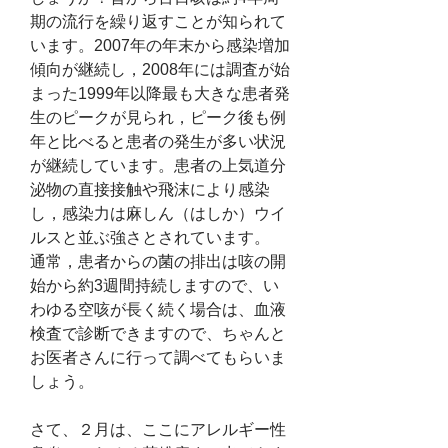
期の流行を繰り返すことが知られて
います。2007年の年末から感染増加
傾向が継続し，2008年には調査が始
まった1999年以降最も大きな患者発
生のピークが見られ，ピーク後も例
年と比べると患者の発生が多い状況
が継続しています。患者の上気道分
泌物の直接接触や飛沫により感染
し，感染力は麻しん（はしか）ウイ
ルスと並ぶ強さとされています。
通常，患者からの菌の排出は咳の開
始から約3週間持続しますので、い
わゆる空咳が長く続く場合は、血液
検査で診断できますので、ちゃんと
お医者さんに行って調べてもらいま
しょう。
さて、２月は、ここにアレルギー性