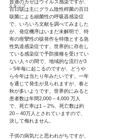
普通のカゼはウイルス感染ですが、
スタッフ
百日咳は主にグラム陰性桿菌の百日
咳菌による細菌性の呼吸器感染症
で、いろいろ文献を調べてみました
が、発症機序はいまだ未解明で、特
有の痙攣性の咳発作を特徴とする急
性気道感染症です。世界的に存在し
ている感染症で予防接種を受けてい
ない人々の間で、地域的な流行が3 
– 5年毎に起こるのですが、どうや
ら今年は当たり年みたいです。一年
を通じて発生が見られますが、春と
秋が多いようです。世界的にみると
患者数は年間2,000 – 4,000 万人
で、死亡率は1 – 2%、死亡数は約
20 – 40万人とされていますので、
決して侮れません。
子供の病気だと思われがちですが、