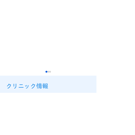
クリニック情報
〒659-0086
兵庫県芦屋市三条南町13-16
ソレイユ芦屋3階
金本アニキの御来
ペットのお葬式のため
TEL
0797-22-5511
FAX 0797-22-5533
に…長男が通う高校の
MAIL matumotocl@gmail.com