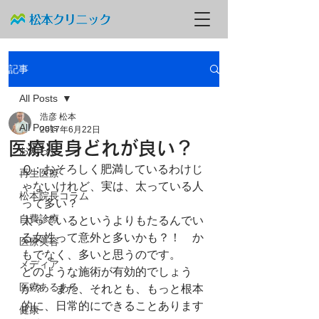
記事
All Posts
浩彦 松本
All Posts
2017年6月22日
医療痩身どれが良い？
お知らせ
Ｑ：おそろしく肥満しているわけじ
再生医療
ゃないけれど、実は、太っている人
松本院長コラム
って多い？
自費診療
太っているというよりもたるんでい
る女性って意外と多いかも？！　か
医療美容
もでなく、多いと思うのです。
メディア
どのような施術が有効的でしょう
医療あるある
か？　また、それとも、もっと根本
的に、日常的にできることあります
健康