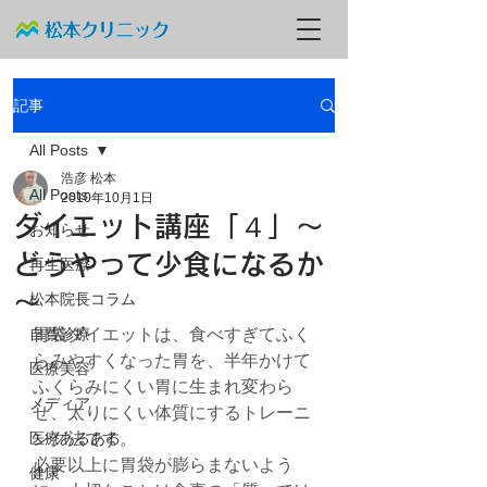
記事
All Posts
浩彦 松本
All Posts
2010年10月1日
ダイエット講座「４」～
お知らせ
どうやって少食になるか
再生医療
～
松本院長コラム
自費診療
胃袋ダイエットは、食べすぎてふく
らみやすくなった胃を、半年かけて
医療美容
ふくらみにくい胃に生まれ変わら
メディア
せ、太りにくい体質にするトレーニ
医療あるある
ング法です。
必要以上に胃袋が膨らまないよう
健康