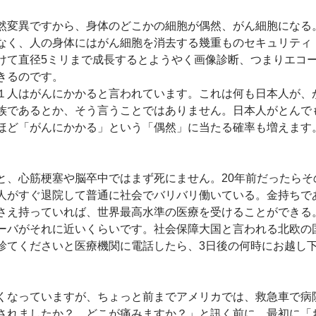
然変異ですから、身体のどこかの細胞が偶然、がん細胞になる
なく、人の身体にはがん細胞を消去する幾重ものセキュリティ
けて直径5ミリまで成長するとようやく画像診断、つまりエコーや
きるのです。
１人はがんにかかると言われています。これは何も日本人が、
族であるとか、そう言うことではありません。日本人がとんで
ほど「がんにかかる」という「偶然」に当たる確率も増えます
と、心筋梗塞や脳卒中ではまず死にません。20年前だったらそ
人がすぐ退院して普通に社会でバリバリ働いている。金持ちで
さえ持っていれば、世界最高水準の医療を受けることができる
ーバがそれに近いくらいです。社会保障大国と言われる北欧の
診てくださいと医療機関に電話したら、3日後の何時にお越し
くなっていますが、ちょっと前までアメリカでは、救急車で病
されましたか？　どこが痛みますか？」と訊く前に、最初に「