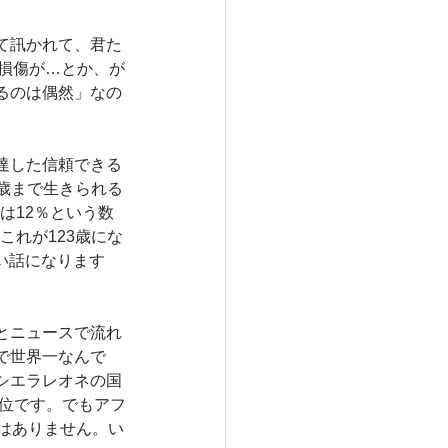
て訊かれて、君た
損傷が…とか、が
るのは偶然」なの
達した信頼できる
2歳まで生きられる
は12％という数
これが123歳にな
ない話になります
とニュースで流れ
で世界一なんで
シエラレオネの国
一位です。でもアフ
はありません。い