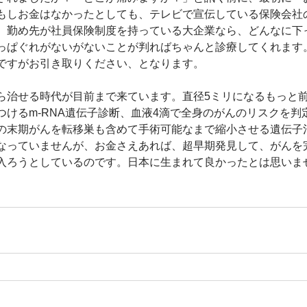
もしお金はなかったとしても、テレビで宣伝している保険会社
、勤め先が社員保険制度を持っている大企業なら、どんなに下
っぱぐれがないがないことが判ればちゃんと診療してくれます
ですがお引き取りください、となります。
ら治せる時代が目前まで来ています。直径5ミリになるもっと
つけるm-RNA遺伝子診断、血液4滴で全身のがんのリスクを判
の末期がんを転移巣も含めて手術可能なまで縮小させる遺伝子
なっていませんが、お金さえあれば、超早期発見して、がんを
入ろうとしているのです。日本に生まれて良かったとは思いま