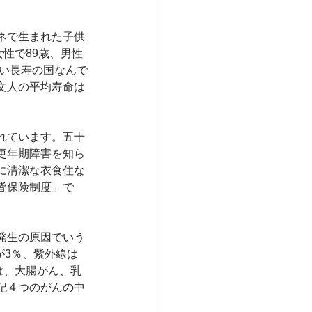
ネで生まれた子供
性で89歳、男性
ない長寿の国なんで
文人の平均寿命は
れています。五十
更年期障害を知ら
に清潔な衣食住な
皆保険制度」で
発生の原因でいう
が3％、紫外線は
は、大腸がん、乳
記４つのがんの中