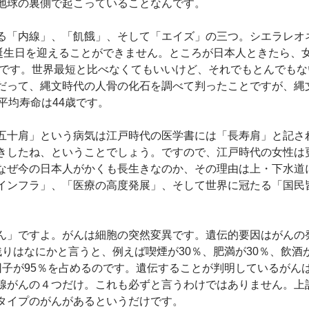
地球の裏側で起こっていることなんです。
る「内線」、「飢餓」、そして「エイズ」の三つ。シエラレオ
の誕生日を迎えることができません。ところが日本人ときたら、女
3位です。世界最短と比べなくてもいいけど、それでもとんでも
だって、縄文時代の人骨の化石を調べて判ったことですが、縄
平均寿命は44歳です。
五十肩」という病気は江戸時代の医学書には「長寿肩」と記さ
きしたね、ということでしょう。ですので、江戸時代の女性は
なぜ今の日本人がかくも長生きなのか、その理由は上・下水道
インフラ」、「医療の高度発展」、そして世界に冠たる「国民
ん」ですよ。がんは細胞の突然変異です。遺伝的要因はがんの
残りはなにかと言うと、例えば喫煙が30％、肥満が30％、飲酒
因子が95％を占めるのです。遺伝することが判明しているがん
腺がんの４つだけ。これも必ずと言うわけではありません。上
タイプのがんがあるというだけです。