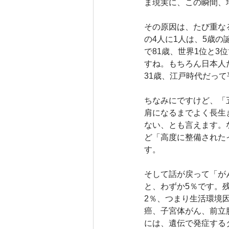
ま現実に、この瞬間、
その原因は、たび重な
の4人に1人は、5歳
で81歳、世界1位と
すね。もちろん日本人
31歳、江戸時代だって
ちなみにですけど、「
肩になるまでよく長生
ない、とも言えます。
ど「高度に整備された
す。
そして話が戻って「が
と、わずか5％です。
2％、つまり生活環境
癌、子宮体がん、前立
には、遺伝で発症する