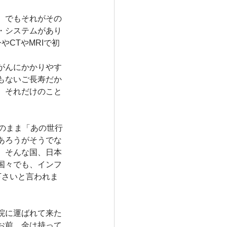
。でもそれがその
・システムがあり
CTやMRIで初
がんにかかりやす
もないご長寿だか
。それだけのこと
のまま「あの世行
あろうがそうでな
。そんな国、日本
国々でも、インフ
下さいと言われま
院に運ばれて来た
お前、金は持って