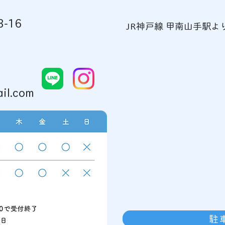
金本アニキの御来院
-16
JR神戸線 甲南山手駅よ
幹細
のお
il.com
駐