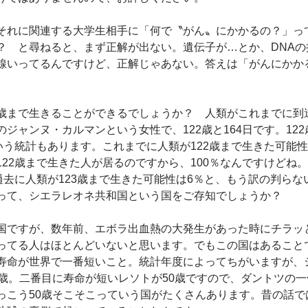
それに関連する大学生相手に「何で〝がん〟にかかるの？」っ
？　と尋ねると、まず正解が出ない。遺伝子が…とか、DNAの
線いってるんですけど、正解じゃあない。答えは「がんにかか
歳まで生きることができるでしょうか？　人類がこれまでに到
ジャンヌ・カルマンという女性で、122歳と164日です。12
いう統計もあります。これまでに人類が122歳まで生きた可能性
22歳まで生きた人が居るのですから、100％なんですけどね。
過去に人類が123歳まで生きた可能性は6％と、もう訳の判ら
って、シエラレオネ共和国という国をご存知でしょうか？
国ですが、数年前、エボラ出血熱の大発生があった時にチラッ
ってる人はほとんどいないと思います。でもこの国はあること
寿命が世界で一番短いこと。統計年度によってちがいますが、
6歳。二番目に寿命が短いレソトが50歳ですので、ダントツの
っこう50歳そこそこっていう国がたくさんあります。昔の話で