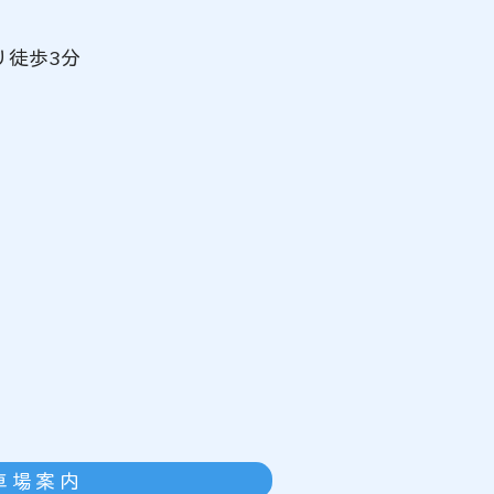
り徒歩3分
胞点滴治療取り扱い開始
知らせ
車場案内