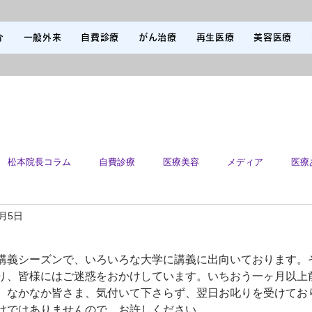
介
一般外来
自費診療
がん治療
再生医療
美容医療
松本院長コラム
自費診療
医療美容
メディア
医療
6月5日
て
講義シーズンで、いろいろな大学に講義に出向いております。
り、皆様にはご迷惑をおかけしています。いちおう一ヶ月以上
、なかなか皆さま、気付いて下さらず、翌日お叱りを受けてお
けではありませんので、お許しください。