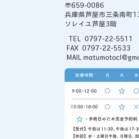
〒659-0086
兵庫県芦屋市三条南町13
ソレイユ芦屋3階
ペットのお葬式のために…長
TEL
0797-22-5511
男が通う高校のイキな計らい
FAX 0797-22-5533
MAIL matumotocl@gma