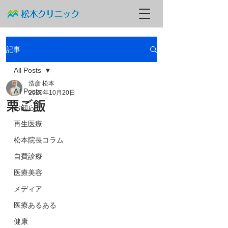
記事
All Posts
浩彦 松本
All Posts
2020年10月20日
栗ご飯
お知らせ
再生医療
松本院長コラム
自費診療
医療美容
メディア
医療あるある
健康