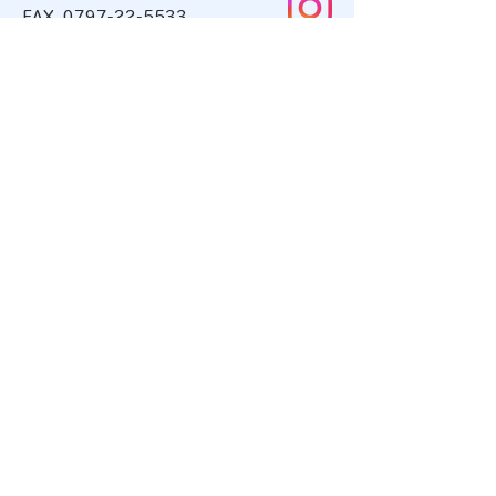
FAX 0797-22-5533
変更のお知らせ
る脱毛の料金比較
MAIL matumotocl@gmail.com
ト しろねこ脱毛
当院が紹介されま
た！
MAP
JR神戸線 甲南山手駅より徒歩3分