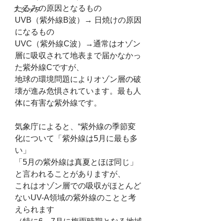
たるみの原因となるもの
スタッフ
UVB（紫外線B波）→ 日焼けの原因
になるもの
UVC（紫外線C波）→通常はオゾン
層に吸収されて地表まで届かなかっ
た紫外線Cですが、
地球の環境問題によりオゾン層の破
壊が進み危惧されています。最も人
体に有害な紫外線です。
気象庁によると、“紫外線の季節変
化について「紫外線は5月に最も多
い」
「5月の紫外線は真夏とほぼ同じ」
と言われることがありますが、
これはオゾン層での吸収がほとんど
ないUV-A領域の紫外線のことと考
えられます