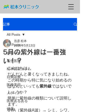
記事
All Posts
浩彦 松本
All Posts
2020年5月13日
5月の紫外線は一番強
お知らせ
い！？
再生医療
こんにちは♪
松本院長コラム
だんだんと暑くなってきましたね。
自費診療
この時期から特に気になり始めるの
医療美容
はなんといっても
紫外線
ではないで
しょうか？
メディア
簡単に紫外線の種類について説明し
医療あるある
ます。
健康
UVA（紫外線A波）→ シミ、シワ、