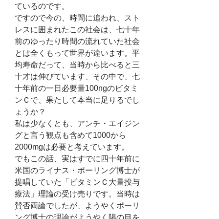
ているのです。
ですので今の、時間に追われ、スト
レスに囲まれたこの社会は、七十年
前のゆったり時間の流れていた社会
とは全くもって世界が違います。平
均寿命だって、当時から比べると三
十才は伸びています、その中で、七
十年前の一日必要量100ngのビタミ
ンＣで、果たして本当に足りるでし
ょうか？　
私は少なくとも、アンチ・エイジン
グと言う観点も含めて1000から
2000mgは必要と考えています。
でもこの話、実はすでに四十年前に
米国のライナス・ポーリング博士が
提唱していた「ビタミンＣ大量投与
療法」理論の受け売りです。当時は
賛否両論でしたが、ようやくポーリ
ング博士の理論がようやく陽の目を