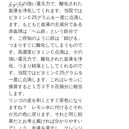
ミンＣの強い還元力で、酸化された
スタッフ
血液を浄化してくれます。当院では
ビタミンＣ25グラムを一度に点滴し
ます。もともと血液の主成分である
赤血球は「ヘム鉄」という鉄分で
す。ご存知のように鉄は「錆びる」
つまりすぐに酸化してしまうもので
す。高濃度ビタミンＣ点滴は、その
強い還元力で、酸化された血液を浄
化、つまり錆落とししてくれるので
す。当院ではビタミンＣ25グラムを
一度に点滴します。これはレモンに
換算すると１万２千５百個分に相当
します。
リンゴの皮を剥くとすぐ茶色になり
ますね？　レモン水に付けるとそれ
が元の色に戻ります。それと同じ効
果だとお考え戴ければ分かりやすい
でしょう。血液を還元し、クレンジ