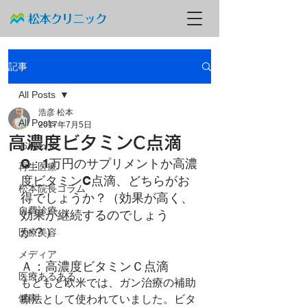
記事
All Posts
浩彦 松本
All Posts
2017年7月5日
高濃度ビタミンC点滴
お知らせ
Q：1万円のサプリメントか高濃
再生医療
度ビタミンC点滴、どちらがお
松本院長コラム
得でしょうか？（効果が高く、
自費診療
効果が継続するのでしょう
か？）
医療美容
メディア
Ａ：高濃度ビタミンＣ点滴
医療あるある
もともと欧米では、ガン治療の補助
健康
療法として使われていました。ビタ