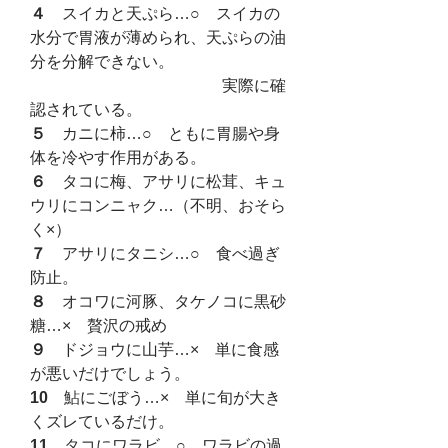
４　
スイカと天ぷら…○　スイカの
水分で胃液が薄められ、天ぷらの油
分を分解できない。
　　　　　　　　　　　　実際に確
認されている。
５　
カニに柿…○　ともに胃腸や身
体を冷やす作用がある。
６　
タコに梅、アサリに松茸、キュ
ウリにコンニャク…（不明、おそら
く×）
７　
アサリにタニシ…○　食べ過ぎ
防止。
８　
オコワに河豚、タケノコに黒砂
糖…×　贅沢の戒め
９　
ドジョウに山芋…×　単に食感
が悪いだけでしょう。
10　
鮎にごぼう…×　単に旬が大き
くズレているだけ。
11　
タコにワラビ…○　ワラビの過