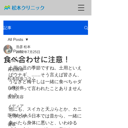
記事
All Posts
浩彦 松本
All Posts
2012年7月25日
食べ合わせに注意！
お知らせ
土用の丑の季節ですね。土用といえ
再生医療
ばウナギ、……そう言えば皆さん、
松本院長コラム
うなぎと梅干しは一緒に食べちゃダ
自費診療
メだ、って言われたことありません
か？
医療美容
メディア
他にも、スイカと天ぷらとか、カニ
医療あるある
と氷とか、日本では昔から、一緒に
食べたら身体に悪いと、いわゆる
健康