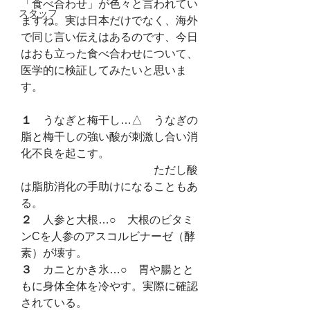
「食べ合わせ」が色々と言われてい
スタッフ
ますね。実は日本だけでなく、海外
で同じ言い伝えはあるのです、今日
はおも立った食べ合わせについて、
医学的に検証してみたいと思いま
す。
１　
うなぎと梅干し…△　うなぎの
脂と梅干しの強い酸が刺激し合い消
化不良を起こす。
　　　　　　　　　　　　ただし酸
は脂肪消化の手助けになることもあ
る。
２　
人参と大根…○　大根のビタミ
ンCを人参のアスコルビナーゼ（酵
素）が壊す。
３　
カニとかき氷…○　胃や腸とと
もに身体全体を冷やす。実際に確認
されている。