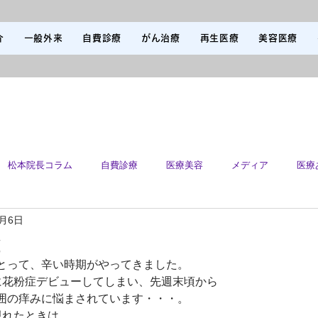
介
一般外来
自費診療
がん治療
再生医療
美容医療
松本院長コラム
自費診療
医療美容
メディア
医療
3月6日
査
とって、辛い時期がやってきました。
に花粉症デビューしてしまい、先週末頃から
囲の痒みに悩まされています・・・。
現れたときは、