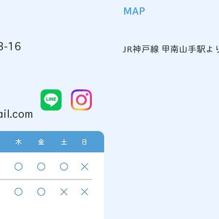
MAP
-16
JR神戸線 甲南山手駅よ
泌尿器科外来の診療日変更の
『本
お知らせ
の料
脱毛
il.com
た！