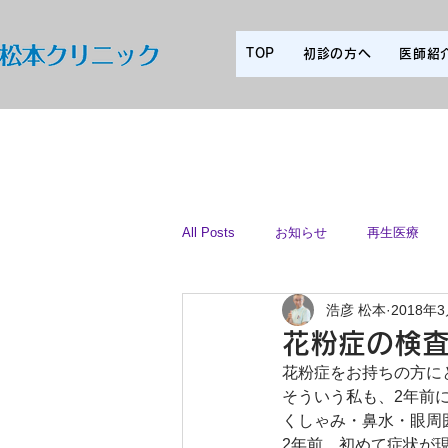
TOP
初診の方へ
医師紹
All Posts
お知らせ
再生医療
浩彦 松本
2018年
スタッフ
花粉症の検
花粉症をお持ちの方に
そういう私も、2年前
くしゃみ・鼻水・眼周
2年前、初めて症状が