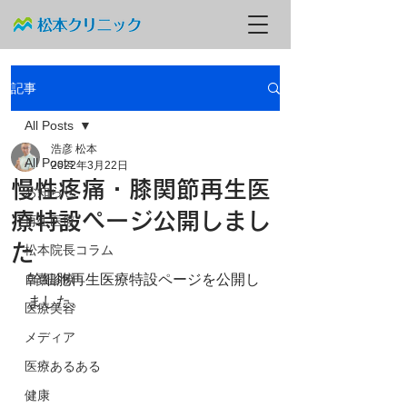
記事
All Posts
浩彦 松本
All Posts
2022年3月22日
慢性疼痛・膝関節再生医
お知らせ
療特設ページ公開しまし
再生医療
た
松本院長コラム
自費診療
幹細胞再生医療特設ページを公開し
ました。
医療美容
メディア
医療あるある
健康