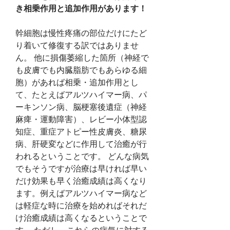
き相乗作用と追加作用があります！
幹細胞は慢性疼痛の部位だけにたど
り着いて修復する訳ではありませ
ん。 他に損傷萎縮した箇所（神経で
も皮膚でも内臓脂肪でもあらゆる細
胞）があれば相乗・追加作用とし
て、たとえばアルツハイマー病、パ
ーキンソン病、脳梗塞後遺症（神経
麻痺・運動障害）、レビー小体型認
知症、重症アトピー性皮膚炎、糖尿
病、肝硬変などに作用して治癒が行
われるということです。 どんな病気
でもそうですが治療は早ければ早い
だけ効果も早く治癒成績は高くなり
ます。例えばアルツハイマー病など
は軽症な時に治療を始めればそれだ
け治癒成績は高くなるということで