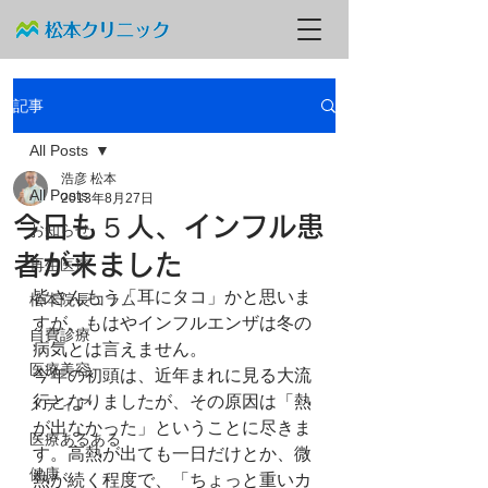
記事
All Posts
浩彦 松本
All Posts
2013年8月27日
今日も５人、インフル患
お知らせ
者が来ました
再生医療
皆さんもう「耳にタコ」かと思いま
松本院長コラム
すが、もはやインフルエンザは冬の
自費診療
病気とは言えません。
医療美容
今年の初頭は、近年まれに見る大流
行となりましたが、その原因は「熱
メディア
が出なかった」ということに尽きま
医療あるある
す。高熱が出ても一日だけとか、微
健康
熱が続く程度で、「ちょっと重いカ