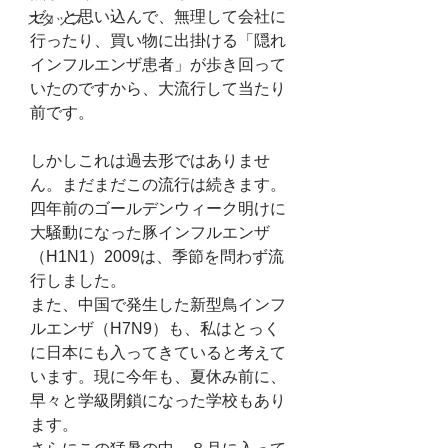
ゼ」と思い込んで、無理して会社に
スタッフ
行ったり、買い物に出掛ける「隠れ
インフルエンザ患者」が歩き回って
いたのですから、大流行して当たり
前です。
しかしこれは過去形ではありませ
ん。まだまだこの流行は続きます。
四年前のゴールデンウィーク明けに
大騒動になった豚インフルエンザ
（H1N1）2009は、季節を問わず流
行しました。
また、中国で発生した新型鳥インフ
ルエンザ（H7N9）も、私はとっく
に日本にも入ってきていると考えて
います。現に今年も、夏休み前に、
早々と学級閉鎖になった学校もあり
ます。