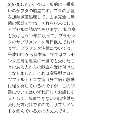
ていましたが、今は一般的に一番多
スタッフ
いのがブタの胎盤です。ブタの胎盤
を加熱滅菌処理して、まぁ完全に無
菌の状態ですね、それを粉末にして
カプセルに詰めてあります。 私自身
も実はもう17年に渡って、プラセン
タのサプリメントを毎日飲んでおり
ます。プラセンタ注射については、
平成18年から日本赤十字ではプラセ
ンタ注射を過去に一度でも受けたこ
とのある人からの献血を受け付けな
くなりました。これは変異型クロイ
ツフェルトヤコブ病（狂牛病）騒動
に端を発しているのですが、この問
題についてはいずれ詳しくお話しす
るとして、献血できないのは注射を
受けた方だけですので、サプリメン
トを飲んでいる方は大丈夫です。