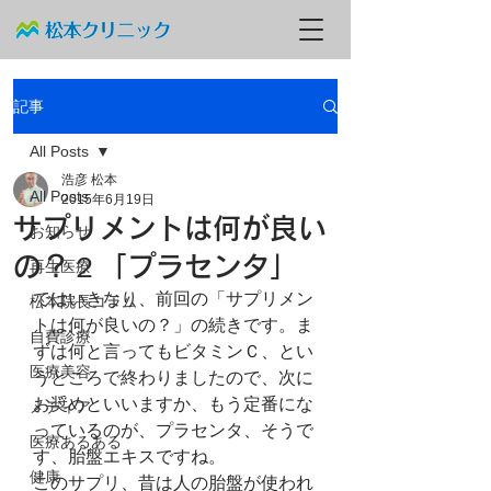
記事
All Posts
浩彦 松本
All Posts
2015年6月19日
サプリメントは何が良い
お知らせ
の？２「プラセンタ」
再生医療
ではいきなり、前回の「サプリメン
松本院長コラム
トは何が良いの？」の続きです。ま
自費診療
ずは何と言ってもビタミンＣ、とい
医療美容
うところで終わりましたので、次に
お奨めといいますか、もう定番にな
メディア
っているのが、プラセンタ、そうで
医療あるある
す、胎盤エキスですね。 
健康
このサプリ、昔は人の胎盤が使われ