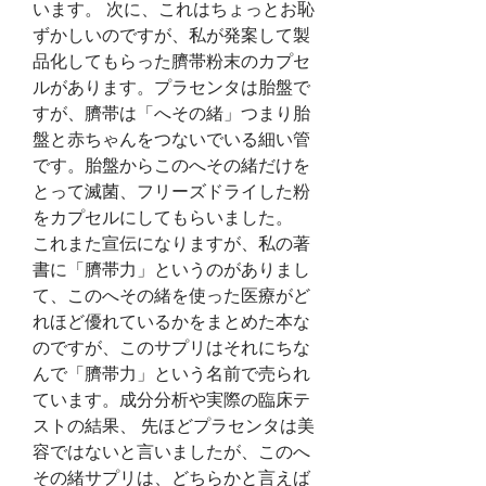
います。 次に、これはちょっとお恥
ずかしいのですが、私が発案して製
品化してもらった臍帯粉末のカプセ
ルがあります。プラセンタは胎盤で
すが、臍帯は「へその緒」つまり胎
盤と赤ちゃんをつないでいる細い管
です。胎盤からこのへその緒だけを
とって滅菌、フリーズドライした粉
をカプセルにしてもらいました。
これまた宣伝になりますが、私の著
書に「臍帯力」というのがありまし
て、このへその緒を使った医療がど
れほど優れているかをまとめた本な
のですが、このサプリはそれにちな
んで「臍帯力」という名前で売られ
ています。成分分析や実際の臨床テ
ストの結果、 先ほどプラセンタは美
容ではないと言いましたが、このへ
その緒サプリは、どちらかと言えば