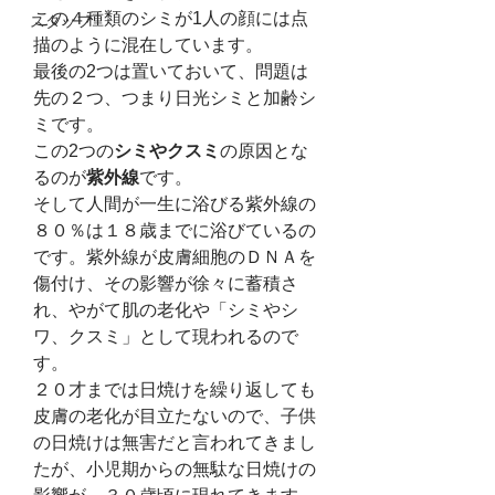
この４種類のシミが1人の顔には点
スタッフ
描のように混在しています。
最後の2つは置いておいて、問題は
先の２つ、つまり日光シミと加齢シ
ミです。
この2つの
シミやクスミ
の原因とな
るのが
紫外線
です。
そして人間が一生に浴びる紫外線の
８０％は１８歳までに浴びているの
です。紫外線が皮膚細胞のＤＮＡを
傷付け、その影響が徐々に蓄積さ
れ、やがて肌の老化や「シミやシ
ワ、クスミ」として現われるので
す。
２０才までは日焼けを繰り返しても
皮膚の老化が目立たないので、子供
の日焼けは無害だと言われてきまし
たが、小児期からの無駄な日焼けの