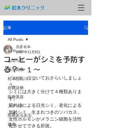
記事
All Posts
浩彦 松本
All Posts
2017年11月8日
コーヒーがシミを予防す
お知らせ
る？～１～
再生医療
「シミ」についておさらいしましょ
松本院長コラム
う。
自費診療
シミには大きく分けて４種類ありま
医療美容
す。
紫外線による日光シミ、老化による
メディア
加齢シミ、生まれつきのソバカス、
医療あるある
女性ホルモンがメラニン細胞を活性
健康
化させてできる肝斑。