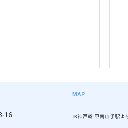
MAP
金本
-16
JR神戸線 甲南山手駅よ
ペットのお葬式のために…長