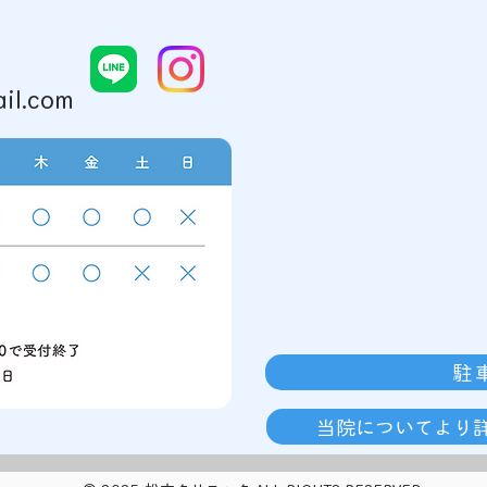
男が通う高校のイキな計らい
il.com
駐
当院についてより