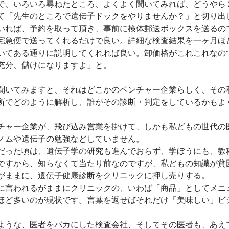
で、いろいろ尋ねたところ、よくよく聞いてみれば、どうやら
て「先生のところで遺伝子ドックをやりませんか？」と切り出
いれば、予約を取って頂き、事前に検体郵送ボックスを送るの
ル宅急便で送ってくれるだけで良い。詳細な検査結果を一ヶ月ほ
いてある通りに説明してくれれば良い。卸価格がこれこれなの
充分、儲けになりますよ」と。
聞いてみますと、それはどこかのベンチャー企業らしく、その
所でどのように解析し、誰がその診断・判定をしているかもよ
チャー企業が、飛び込み営業を掛けて、しかも私どもの世代の
ノムや遺伝子の勉強などしていません。
だった頃は、遺伝子学の研究も進んでおらず、学ぼうにも、教
ですから、知らなくて当たり前なのですが、私どもの知識が貧
がままに、遺伝子健康診断をクリニックに押し売りする。
に言われるがままにクリニックの、いわば「商品」としてメニ
ほど多いのが現状です。言葉を返せばそれだけ「美味しい」ビ
ような、医者をバカにした検査会社、そしてその医者も、あえ