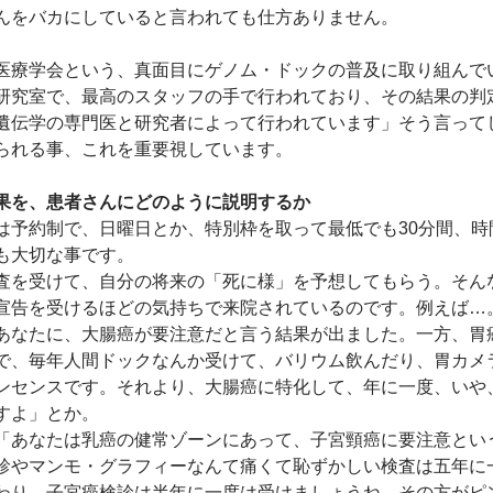
んをバカにしていると言われても仕方ありません。
医療学会という、真面目にゲノム・ドックの普及に取り組んで
研究室で、最高のスタッフの手で行われており、その結果の判
遺伝学の専門医と研究者によって行われています」そう言って
られる事、これを重要視しています。
果を、患者さんにどのように説明するか
は予約制で、日曜日とか、特別枠を取って最低でも30分間、時
も大切な事です。
査を受けて、自分の将来の「死に様」を予想してもらう。そん
宣告を受けるほどの気持ちで来院されているのです。例えば…
あなたに、大腸癌が要注意だと言う結果が出ました。一方、胃
で、毎年人間ドックなんか受けて、バリウム飲んだり、胃カメ
ンセンスです。それより、大腸癌に特化して、年に一度、いや
すよ」とか。
「あなたは乳癌の健常ゾーンにあって、子宮頸癌に要注意とい
診やマンモ・グラフィーなんて痛くて恥ずかしい検査は五年に
わり、子宮癌検診は半年に一度は受けましょうね。その方がピ