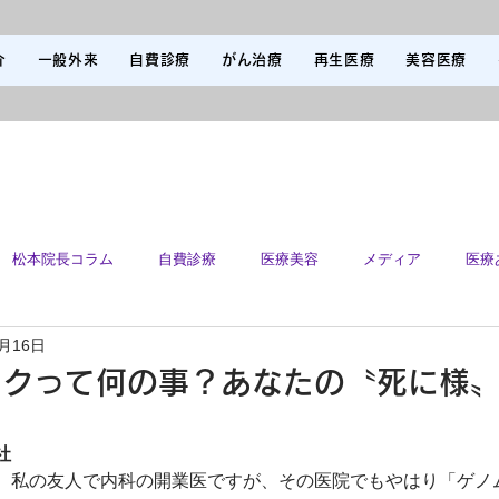
介
一般外来
自費診療
がん治療
再生医療
美容医療
松本院長コラム
自費診療
医療美容
メディア
医療
9月16日
ックって何の事？あなたの〝死に様
社
、私の友人で内科の開業医ですが、その医院でもやはり「ゲノ