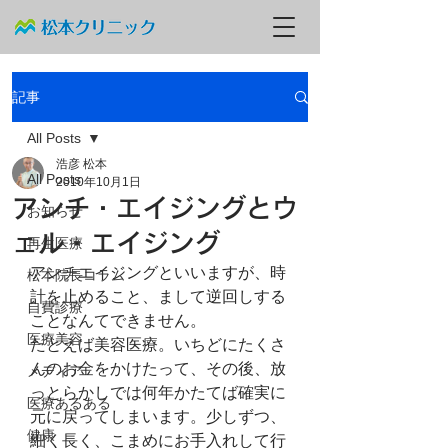
記事
All Posts
浩彦 松本
All Posts
2010年10月1日
アンチ・エイジングとウ
お知らせ
ェル・エイジング
再生医療
アンチエイジングといいますが、時
松本院長コラム
計を止めること、まして逆回しする
自費診療
ことなんてできません。
医療美容
たとえば美容医療。いちどにたくさ
んのお金をかけたって、その後、放
メディア
っとらかしでは何年かたてば確実に
医療あるある
元に戻ってしまいます。少しずつ、
健康
細く長く、こまめにお手入れして行