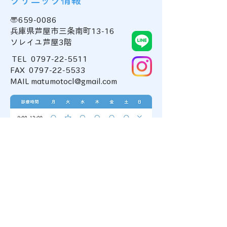
〒659-0086
兵庫県芦屋市三条南町13-16
ソレイユ芦屋3階
金本アニキの御来
ペットのお葬式のため
TEL
0797-22-5511
FAX 0797-22-5533
に…長男が通う高校の
MAIL matumotocl@gmail.com
イキな計らい
MAP
JR神戸線 甲南山手駅より徒歩3分